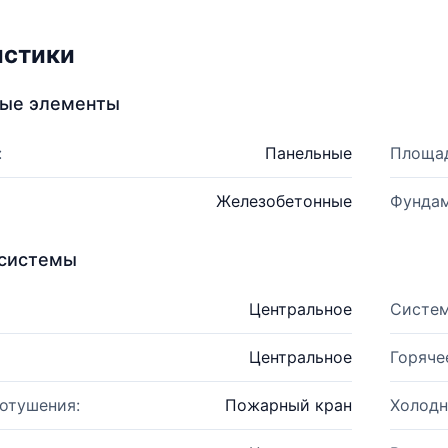
истики
ные элементы
:
Панельные
Площад
Железобетонные
Фундам
системы
Центральное
Систем
Центральное
Горяче
отушения:
Пожарный кран
Холодн