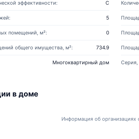
ческой эффективности:
C
Количе
жей:
5
Площад
ых помещений, м²:
0
Площад
ений общего имущества, м²:
734.9
Площад
Многоквартирный дом
Серия,
ии в доме
Информация об организациях 