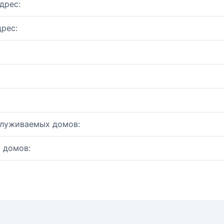
дрес:
рес:
служиваемых домов:
 домов: