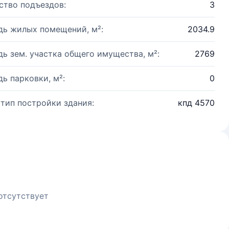
ство подъездов:
3
ь жилых помещений, м²:
2034.9
ь зем. участка общего имущества, м²:
2769
ь парковки, м²:
0
 тип постройки здания:
кпд 4570
отсутствует