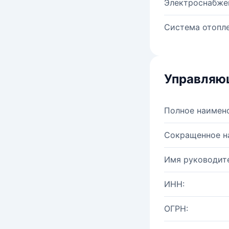
Электроснабже
Система отопле
Управляю
Полное наимен
Сокращенное н
Имя руководите
ИНН:
ОГРН: