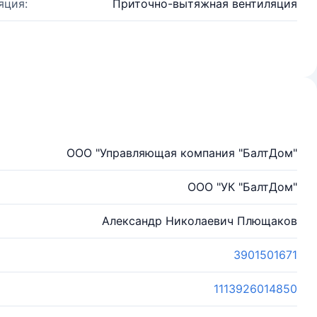
яция:
Приточно-вытяжная вентиляция
ООО "Управляющая компания "БалтДом"
ООО "УК "БалтДом"
Александр Николаевич Плющаков
3901501671
1113926014850