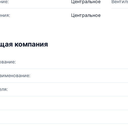
ние:
Центральное
Вентил
ния:
Центральное
щая компания
ование:
аименование:
ля: