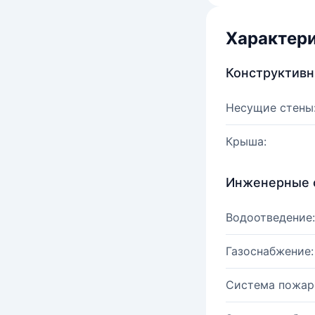
Характер
Конструктив
Несущие стены
Крыша:
Инженерные 
Водоотведение:
Газоснабжение:
Система пожар