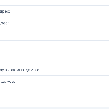
дрес:
рес:
служиваемых домов:
 домов: