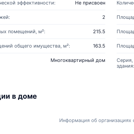
ческой эффективности:
Не присвоен
Количе
жей:
2
Площад
ых помещений, м²:
215.5
Площад
ений общего имущества, м²:
163.5
Площад
Многоквартирный дом
Серия,
здания
ии в доме
Информация об организациях 