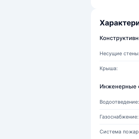
Характер
Конструктив
Несущие стены
Крыша:
Инженерные 
Водоотведение:
Газоснабжение:
Система пожар