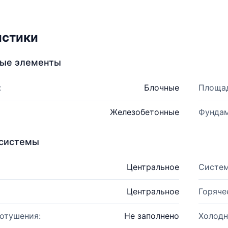
истики
ные элементы
:
Блочные
Площад
Железобетонные
Фундам
системы
Центральное
Систем
Центральное
Горяче
отушения:
Не заполнено
Холодн