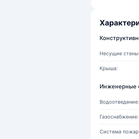
Характер
Конструктив
Несущие стены
Крыша:
Инженерные 
Водоотведение:
Газоснабжение:
Система пожар