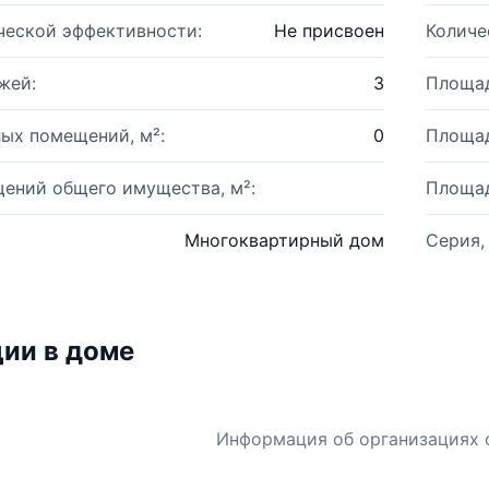
ческой эффективности:
Не присвоен
Количе
жей:
3
Площад
ых помещений, м²:
0
Площад
ений общего имущества, м²:
Площад
Многоквартирный дом
Серия,
ии в доме
Информация об организациях 