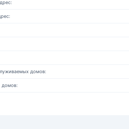
дрес:
рес:
служиваемых домов:
 домов: