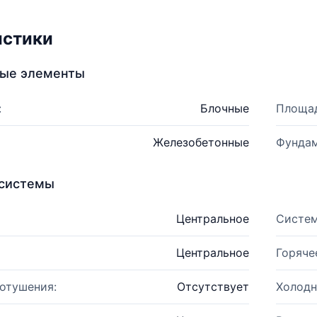
истики
ные элементы
:
Блочные
Площад
Железобетонные
Фундам
системы
Центральное
Систем
Центральное
Горяче
отушения:
Отсутствует
Холодн