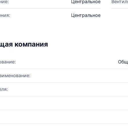
ние:
Центральное
Вентил
ния:
Центральное
щая компания
ование:
Общ
аименование:
ля: