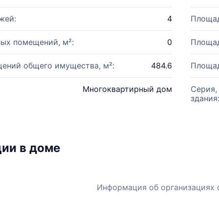
жей:
4
Площад
ых помещений, м²:
0
Площад
ений общего имущества, м²:
484.6
Площад
Многоквартирный дом
Серия,
здания
ии в доме
Информация об организациях 