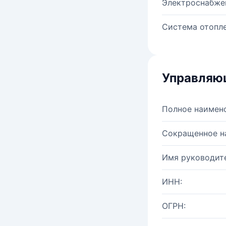
Электроснабже
Система отопле
Управляю
Полное наимен
Сокращенное н
Имя руководите
ИНН:
ОГРН: