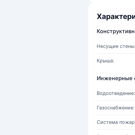
Характер
Конструктив
Несущие стены
Крыша:
Инженерные 
Водоотведение:
Газоснабжение:
Система пожар