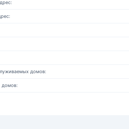
дрес:
рес:
служиваемых домов:
 домов: