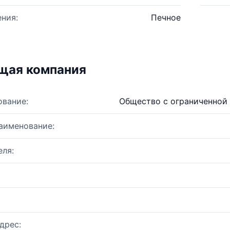
ния:
Печное
щая компания
ование:
Общество с ограниченной
аименование:
ля:
дрес: