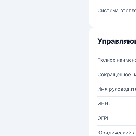
Система отопле
Управляю
Полное наимен
Сокращенное н
Имя руководите
ИНН:
ОГРН:
Юридический а