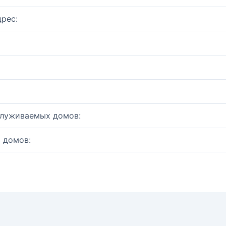
рес:
служиваемых домов:
 домов: