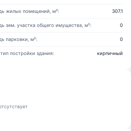
ь жилых помещений, м²:
307.1
ь зем. участка общего имущества, м²:
0
ь парковки, м²:
0
 тип постройки здания:
кирпичный
отсутствует