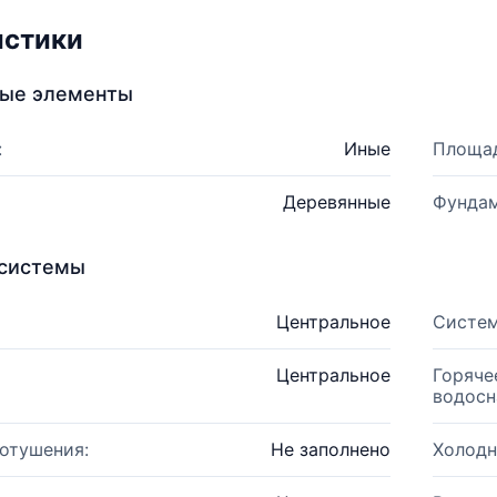
истики
ные элементы
:
Иные
Площад
Деревянные
Фундам
системы
Центральное
Систем
Центральное
Горяче
водосн
отушения:
Не заполнено
Холодн