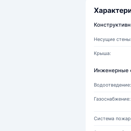
Характер
Конструктив
Несущие стены
Крыша:
Инженерные 
Водоотведение:
Газоснабжение:
Система пожар