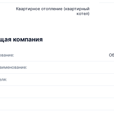
Квартирное отопление (квартирный
котел)
щая компания
ование:
Об
аименование:
ля: