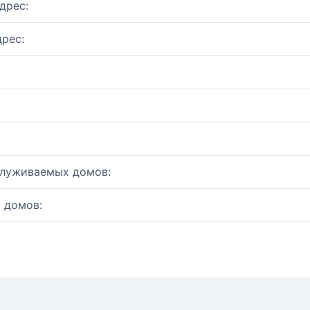
дрес:
рес:
служиваемых домов:
 домов: