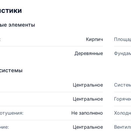
истики
ные элементы
:
Кирпич
Площад
Деревянные
Фундам
системы
Центральное
Систем
Центральное
Горяче
отушения:
Не заполнено
Холодн
ние:
Центральное
Вентил