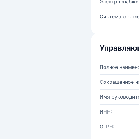
Электроснабже
Система отопле
Управляю
Полное наимен
Сокращенное н
Имя руководите
ИНН:
ОГРН: