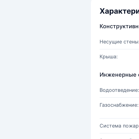
Характер
Конструктив
Несущие стены
Крыша:
Инженерные 
Водоотведение:
Газоснабжение:
Система пожар