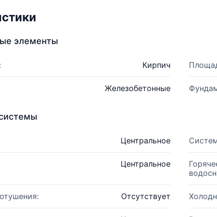
истики
ные элементы
:
Кирпич
Площад
Железобетонные
Фундам
системы
Центральное
Систем
Центральное
Горяче
водосн
отушения:
Отсутствует
Холодн