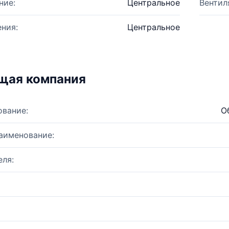
ние:
Центральное
Вентил
ния:
Центральное
щая компания
ование:
О
аименование:
ля: