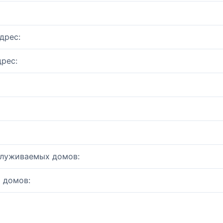
дрес:
рес:
служиваемых домов:
 домов: