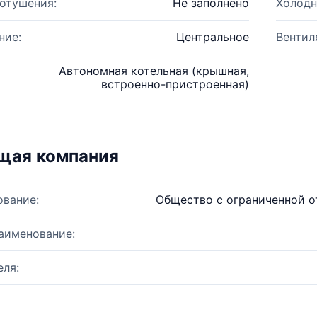
отушения:
Не заполнено
Холодн
ние:
Центральное
Вентил
Автономная котельная (крышная,
встроенно-пристроенная)
щая компания
ование:
Общество с ограниченной 
аименование:
ля: