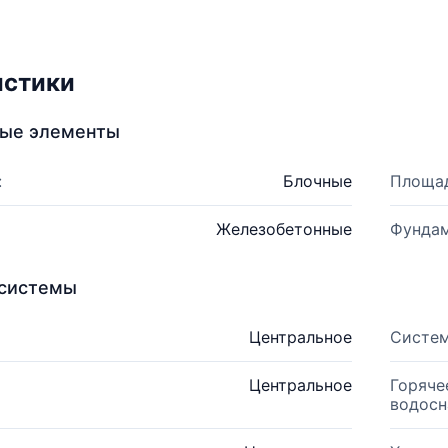
истики
ные элементы
:
Блочные
Площад
Железобетонные
Фундам
системы
Центральное
Систем
Центральное
Горяче
водосн