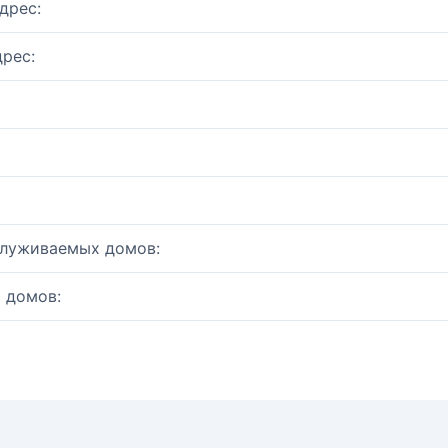
дрес:
рес:
служиваемых домов:
 домов: