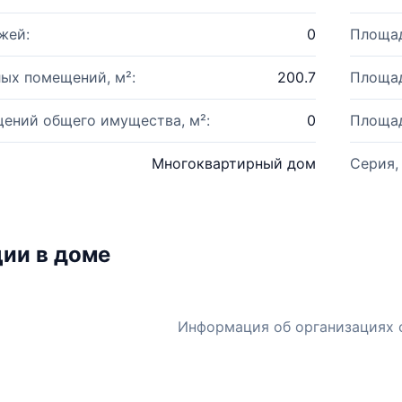
жей:
0
Площад
ых помещений, м²:
200.7
Площад
ений общего имущества, м²:
0
Площад
Многоквартирный дом
Серия,
ии в доме
Информация об организациях 