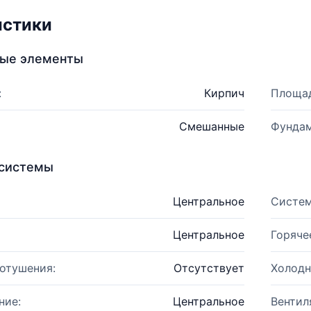
истики
ные элементы
:
Кирпич
Площад
Смешанные
Фундам
системы
Центральное
Систем
Центральное
Горяче
отушения:
Отсутствует
Холодн
ние:
Центральное
Вентил