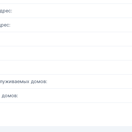
дрес:
рес:
служиваемых домов:
 домов: