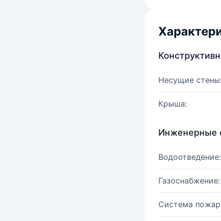
Характер
Конструктив
Несущие стены
Крыша:
Инженерные 
Водоотведение:
Газоснабжение:
Система пожар