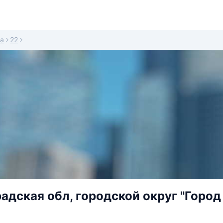
а
22
адская обл, городской округ "Город