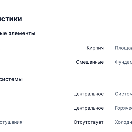
истики
ные элементы
:
Кирпич
Площад
Смешанные
Фундам
системы
Центральное
Систем
Центральное
Горяче
отушения:
Отсутствует
Холодн