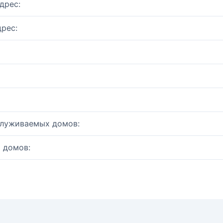
дрес:
рес:
служиваемых домов:
 домов: