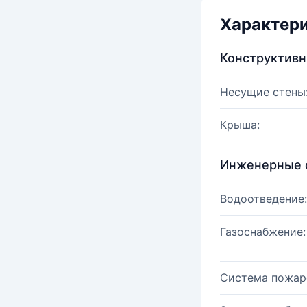
Характер
Конструктив
Несущие стены
Крыша:
Инженерные 
Водоотведение:
Газоснабжение:
Система пожар