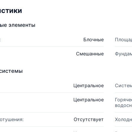
истики
ные элементы
:
Блочные
Площад
Смешанные
Фундам
системы
Центральное
Систем
Центральное
Горяче
водосн
отушения:
Отсутствует
Холодн