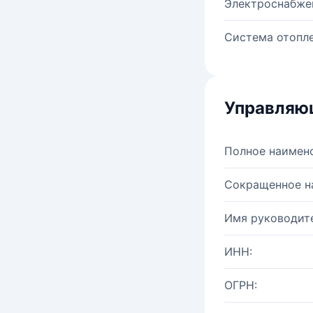
Электроснабже
Система отопле
Управляю
Полное наимен
Сокращенное н
Имя руководите
ИНН:
ОГРН: