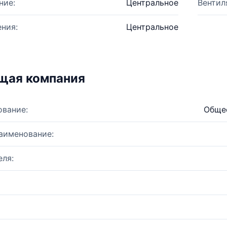
ние:
Центральное
Вентил
ния:
Центральное
щая компания
ование:
Общес
аименование:
ля: