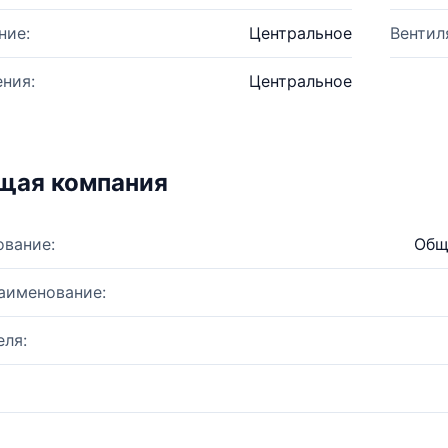
ние:
Центральное
Вентил
ния:
Центральное
щая компания
ование:
Общ
аименование:
ля: