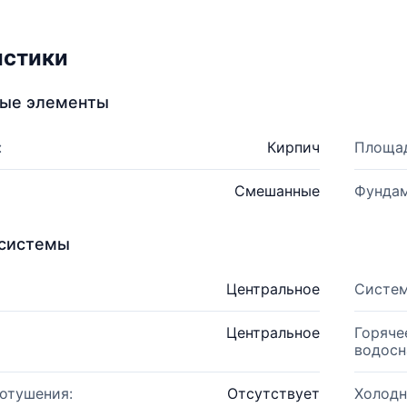
истики
ные элементы
:
Кирпич
Площад
Смешанные
Фундам
системы
Центральное
Систем
Центральное
Горяче
водосн
отушения:
Отсутствует
Холодн