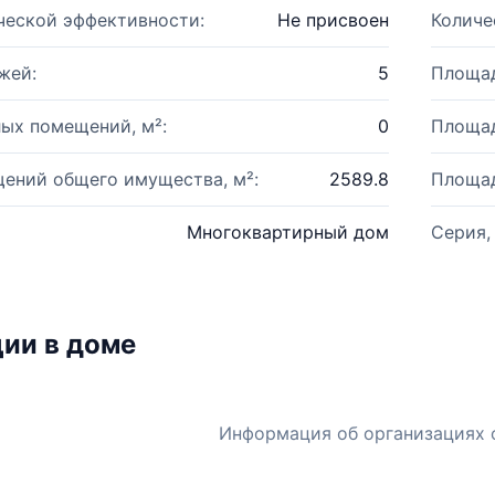
ческой эффективности:
Не присвоен
Количе
жей:
5
Площад
ых помещений, м²:
0
Площад
ений общего имущества, м²:
2589.8
Площад
Многоквартирный дом
Серия,
ии в доме
Информация об организациях 