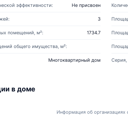
ческой эффективности:
Не присвоен
Количе
жей:
3
Площад
ых помещений, м²:
1734.7
Площад
ений общего имущества, м²:
Площад
Многоквартирный дом
Серия,
ии в доме
Информация об организациях 