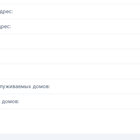
дрес:
рес:
служиваемых домов:
 домов: