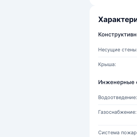
Характер
Конструктив
Несущие стены
Крыша:
Инженерные 
Водоотведение:
Газоснабжение:
Система пожар