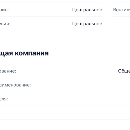
ние:
Центральное
Вентил
ния:
Центральное
щая компания
ование:
Обще
аименование:
ля: