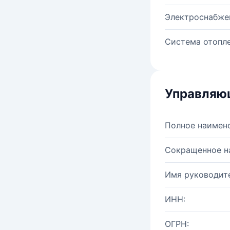
Электроснабже
Система отопле
Управляю
Полное наимен
Сокращенное н
Имя руководите
ИНН:
ОГРН: