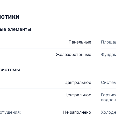
истики
ные элементы
:
Панельные
Площад
Железобетонные
Фундам
системы
Центральное
Систем
Центральное
Горяче
водосн
отушения:
Не заполнено
Холодн