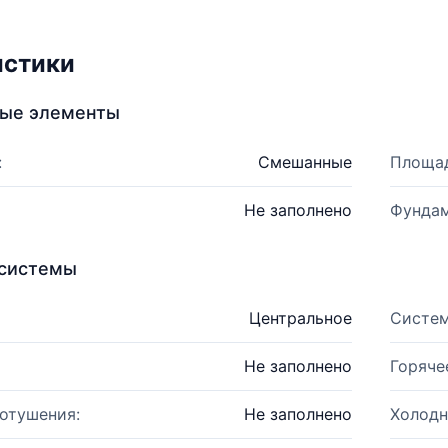
истики
ные элементы
:
Смешанные
Площад
Не заполнено
Фундам
системы
Центральное
Систем
Не заполнено
Горяче
отушения:
Не заполнено
Холодн