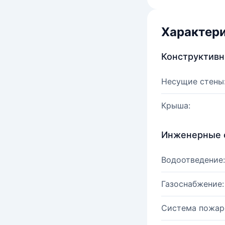
Характер
Конструктив
Несущие стены
Крыша:
Инженерные 
Водоотведение:
Газоснабжение:
Система пожар