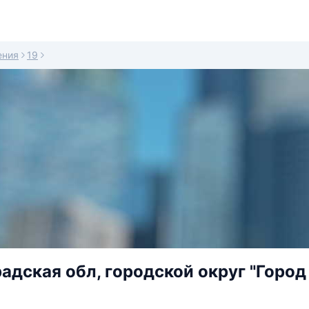
ения
19
адская обл, городской округ "Город