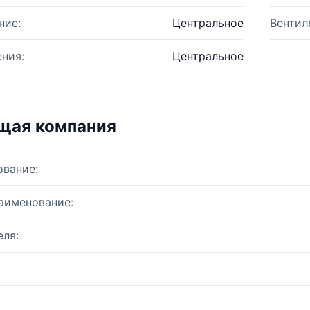
ние:
Центральное
Вентил
ния:
Центральное
щая компания
ование:
аименование:
ля: