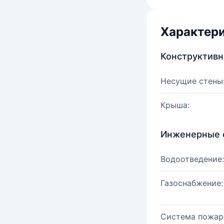
Характер
Конструктив
Несущие стены
Крыша:
Инженерные 
Водоотведение:
Газоснабжение:
Система пожар