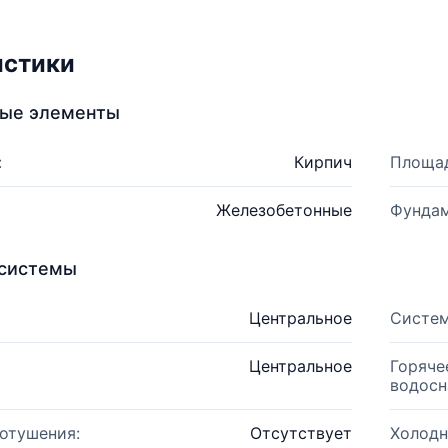
истики
ные элементы
:
Кирпич
Площад
Железобетонные
Фундам
системы
Центральное
Систем
Центральное
Горяче
водосн
отушения:
Отсутствует
Холодн