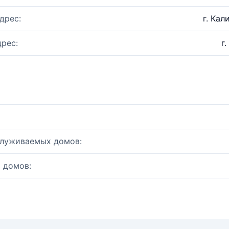
дрес:
г. Кал
рес:
г
служиваемых домов:
 домов: