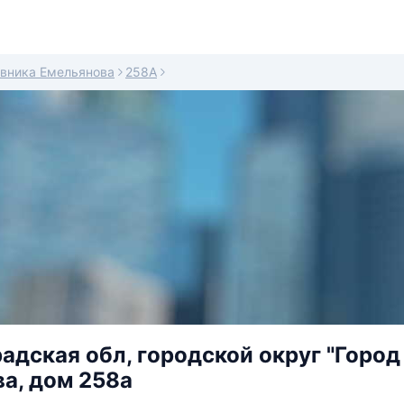
вника Емельянова
258А
адская обл, городской округ "Город
а, дом 258а