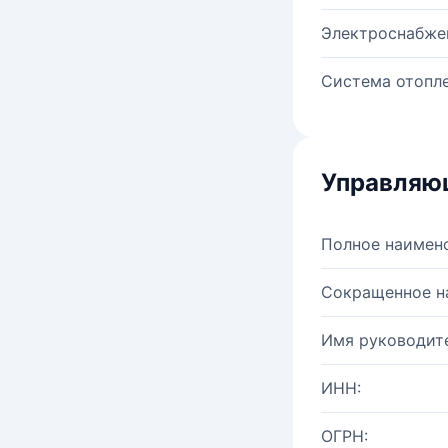
Электроснабже
Система отопле
Управляю
Полное наимен
Сокращенное н
Имя руководите
ИНН:
ОГРН: