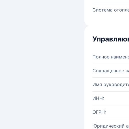
Система отопле
Управляю
Полное наимен
Сокращенное н
Имя руководите
ИНН:
ОГРН:
Юридический а