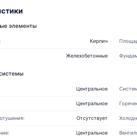
истики
ные элементы
:
Кирпич
Площад
Железобетонные
Фундам
системы
Центральное
Систем
Центральное
Горяче
отушения:
Отсутствует
Холодн
ние:
Центральное
Вентил