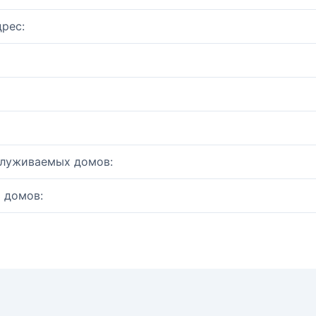
рес:
служиваемых домов:
 домов: