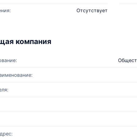
ния:
Отсутствует
щая компания
ование:
Общест
аименование:
ля:
дрес: