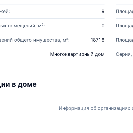
жей:
9
Площад
ых помещений, м²:
0
Площад
ений общего имущества, м²:
1871.8
Площад
Многоквартирный дом
Серия,
ии в доме
Информация об организациях 