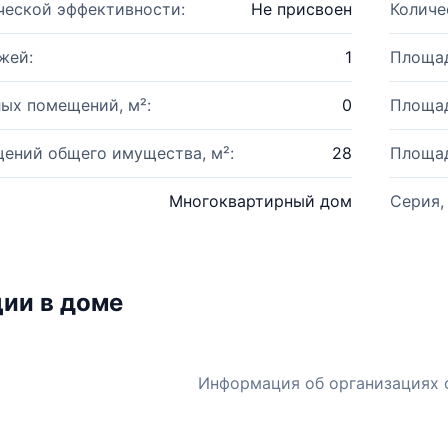
ческой эффективности:
Не присвоен
Количе
жей:
1
Площад
ых помещений, м²:
0
Площад
ений общего имущества, м²:
28
Площад
Многоквартирный дом
Серия,
ии в доме
Информация об организациях 