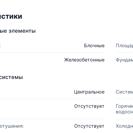
истики
ные элементы
:
Блочные
Площад
Железобетонные
Фундам
системы
Центральное
Систем
Отсутствует
Горяче
водосн
отушения:
Отсутствует
Холодн