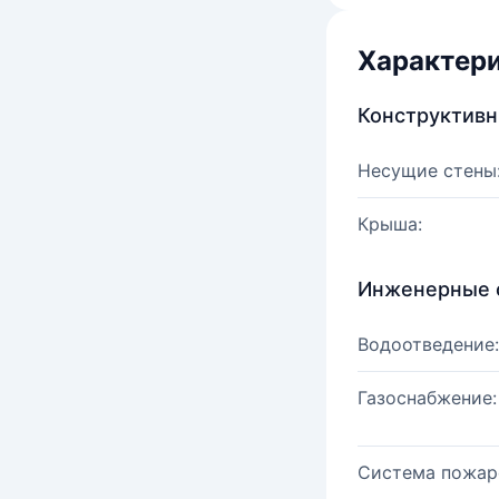
Характер
Конструктив
Несущие стены
Крыша:
Инженерные 
Водоотведение:
Газоснабжение:
Система пожар