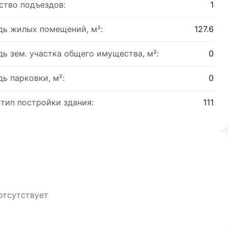
ство подъездов:
1
ь жилых помещений, м²:
127.6
ь зем. участка общего имущества, м²:
0
ь парковки, м²:
0
 тип постройки здания:
111
отсутствует