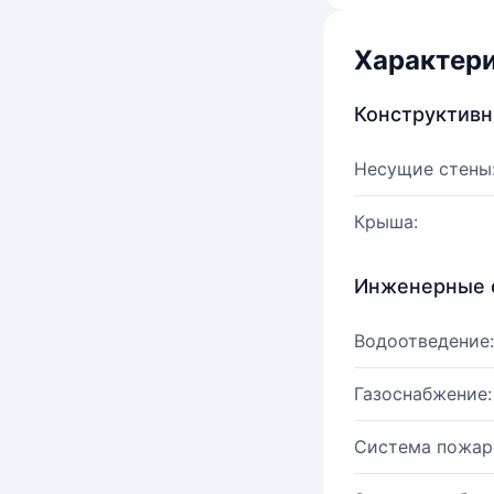
Характер
Конструктив
Несущие стены
Крыша:
Инженерные 
Водоотведение:
Газоснабжение:
Система пожар