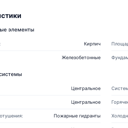
истики
ные элементы
:
Кирпич
Площад
Железобетонные
Фундам
системы
Центральное
Систем
Центральное
Горяче
отушения:
Пожарные гидранты
Холодн