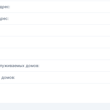
дрес:
рес:
служиваемых домов:
 домов: