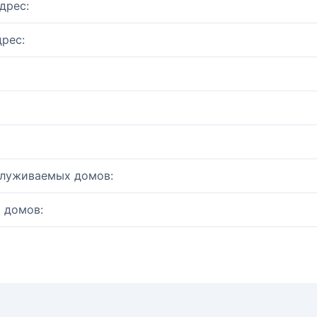
дрес:
рес:
служиваемых домов:
 домов: