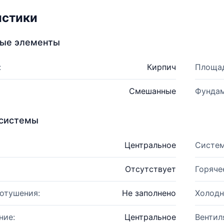
истики
ные элементы
:
Кирпич
Площад
Смешанные
Фундам
системы
Центральное
Систем
Отсутствует
Горяче
отушения:
Не заполнено
Холодн
ние:
Центральное
Вентил