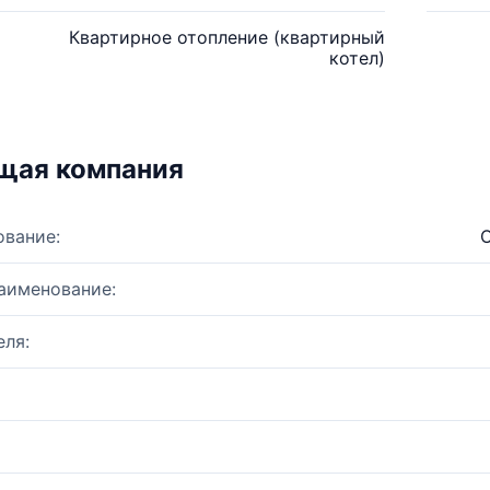
Квартирное отопление (квартирный
котел)
щая компания
ование:
О
аименование:
ля: