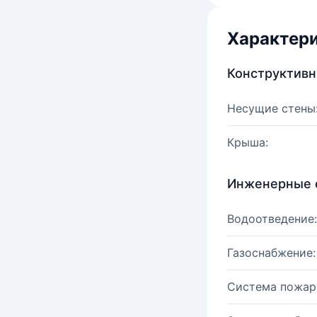
Характер
Конструктив
Несущие стены
Крыша:
Инженерные 
Водоотведение:
Газоснабжение:
Система пожар