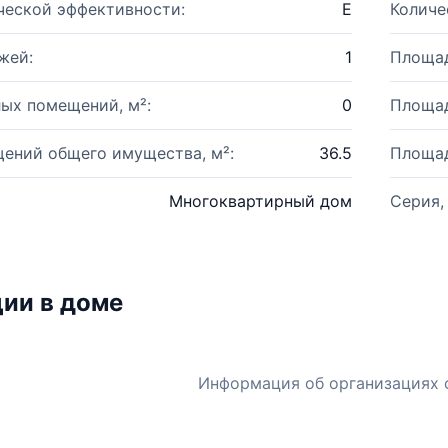
ческой эффективности:
E
Количе
жей:
1
Площад
ых помещений, м²:
0
Площад
ений общего имущества, м²:
36.5
Площад
Многоквартирный дом
Серия,
ии в доме
Информация об организациях 