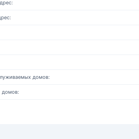
дрес:
рес:
служиваемых домов:
 домов: