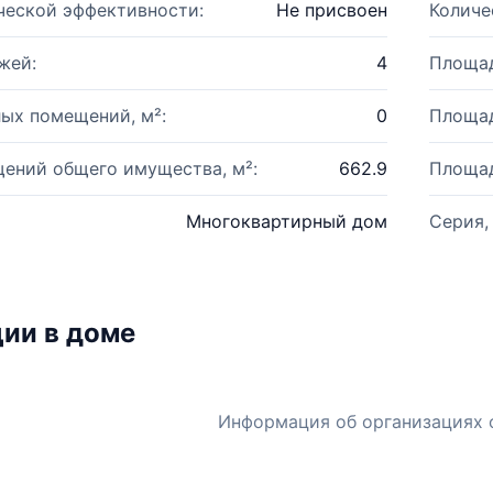
ческой эффективности:
Не присвоен
Количе
жей:
4
Площад
ых помещений, м²:
0
Площад
ений общего имущества, м²:
662.9
Площад
Многоквартирный дом
Серия,
ии в доме
Информация об организациях 