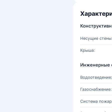
Характер
Конструктив
Несущие стены
Крыша:
Инженерные 
Водоотведение:
Газоснабжение:
Система пожар