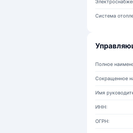
Электроснабже
Система отопле
Управляю
Полное наимен
Сокращенное н
Имя руководите
ИНН:
ОГРН: