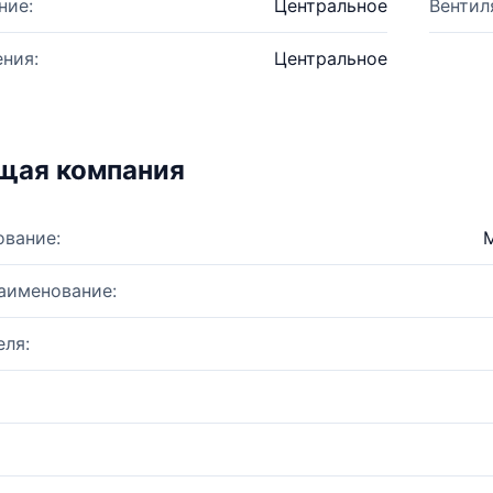
ние:
Центральное
Вентил
ния:
Центральное
щая компания
ование:
аименование:
ля: