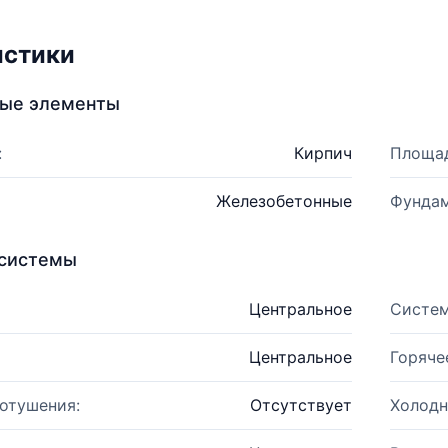
истики
ные элементы
:
Кирпич
Площад
Железобетонные
Фундам
системы
Центральное
Систем
Центральное
Горяче
отушения:
Отсутствует
Холодн