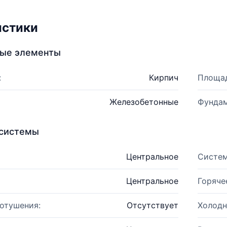
истики
ные элементы
:
Кирпич
Площад
Железобетонные
Фундам
системы
Центральное
Систем
Центральное
Горяче
отушения:
Отсутствует
Холодн