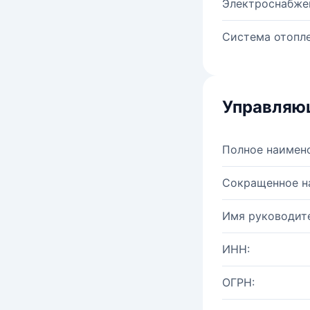
Электроснабже
Система отопле
Управляю
Полное наимен
Сокращенное н
Имя руководите
ИНН:
ОГРН: