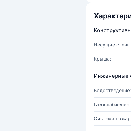
Характер
Конструктив
Несущие стены
Крыша:
Инженерные 
Водоотведение:
Газоснабжение:
Система пожар