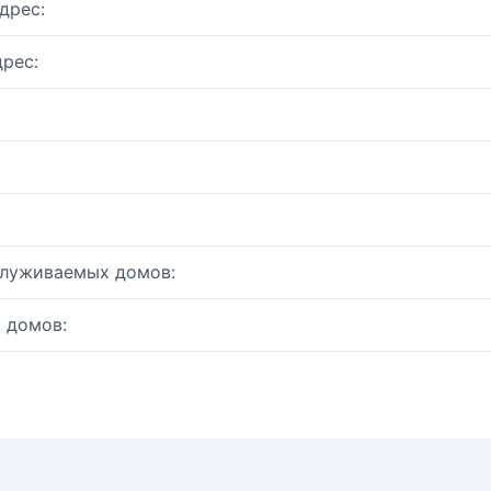
дрес:
рес:
служиваемых домов:
 домов: