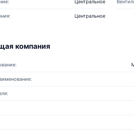
ние:
Центральное
Вентил
ния:
Центральное
щая компания
ование:
аименование:
ля: