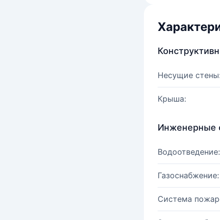
Характер
Конструктив
Несущие стены
Крыша:
Инженерные 
Водоотведение:
Газоснабжение:
Система пожар