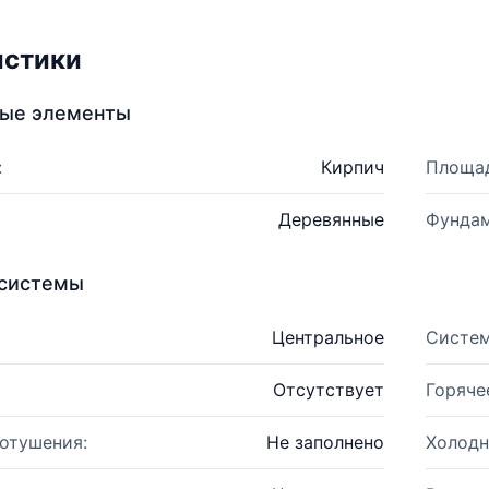
истики
ные элементы
:
Кирпич
Площад
Деревянные
Фундам
системы
Центральное
Систем
Отсутствует
Горяче
отушения:
Не заполнено
Холодн