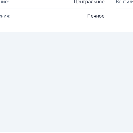
ние:
Центральное
Вентил
ния:
Печное