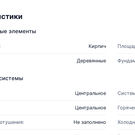
истики
ные элементы
:
Кирпич
Площад
Деревянные
Фундам
системы
Центральное
Систем
Центральное
Горяче
отушения:
Не заполнено
Холодн