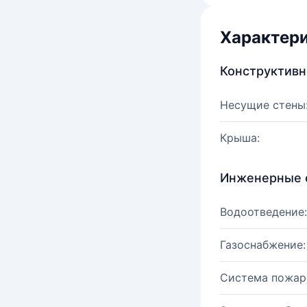
Характер
Конструктив
Несущие стены
Крыша:
Инженерные 
Водоотведение:
Газоснабжение:
Система пожар