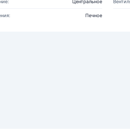
ние:
Центральное
Вентил
ния:
Печное