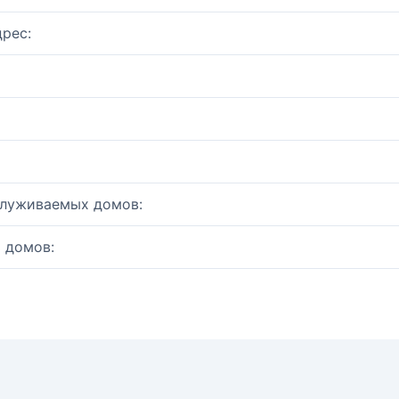
рес:
служиваемых домов:
 домов: