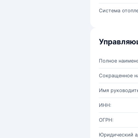
Система отопле
Управляю
Полное наимен
Сокращенное н
Имя руководите
ИНН:
ОГРН:
Юридический а