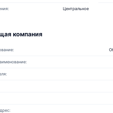
ния:
Центральное
щая компания
ование:
О
аименование:
ля:
дрес: