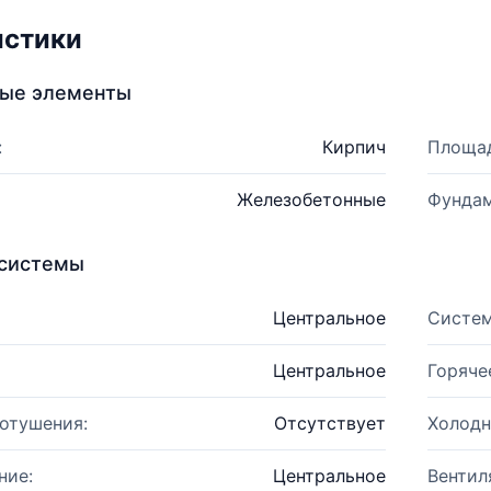
истики
ные элементы
:
Кирпич
Площад
Железобетонные
Фундам
системы
Центральное
Систем
Центральное
Горяче
отушения:
Отсутствует
Холодн
ние:
Центральное
Вентил