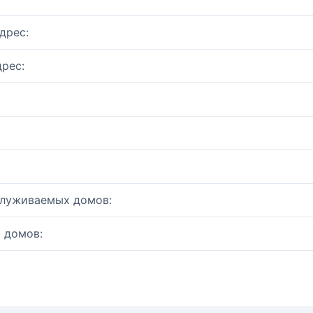
дрес:
рес:
служиваемых домов:
 домов: