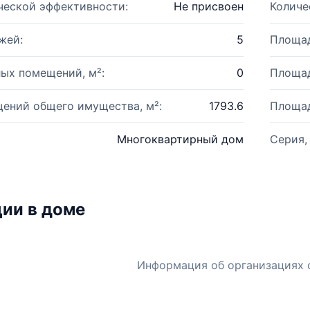
ческой эффективности:
Не присвоен
Количе
жей:
5
Площад
ых помещений, м²:
0
Площад
ений общего имущества, м²:
1793.6
Площад
Многоквартирный дом
Серия,
ии в доме
Информация об организациях 