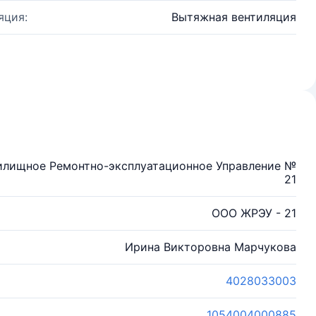
яция:
Вытяжная вентиляция
илищное Ремонтно-эксплуатационное Управление №
21
ООО ЖРЭУ - 21
Ирина Викторовна Марчукова
4028033003
1054004000885