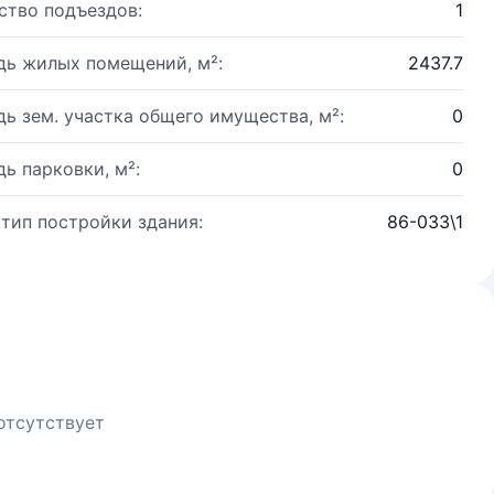
ство подъездов:
1
ь жилых помещений, м²:
2437.7
ь зем. участка общего имущества, м²:
0
ь парковки, м²:
0
 тип постройки здания:
86-033\1
отсутствует