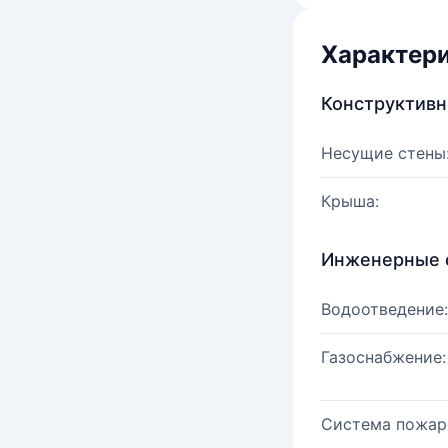
Характер
Конструктив
Несущие стены
Крыша:
Инженерные 
Водоотведение:
Газоснабжение:
Система пожар