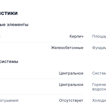
истики
ные элементы
:
Кирпич
Площад
Железобетонные
Фундам
системы
Центральное
Систем
Центральное
Горяче
водосн
отушения:
Отсутствует
Холодн