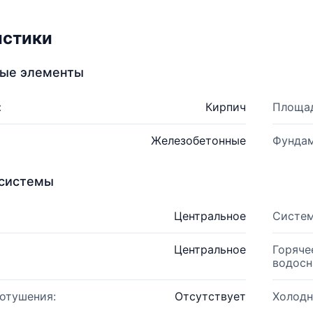
истики
ные элементы
:
Кирпич
Площад
Железобетонные
Фундам
системы
Центральное
Систем
Центральное
Горяче
водосн
отушения:
Отсутствует
Холодн