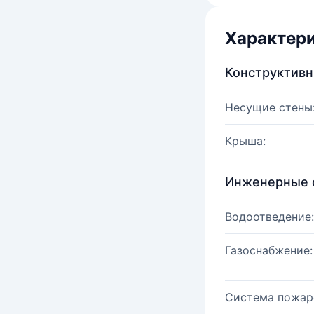
Характер
Конструктив
Несущие стены
Крыша:
Инженерные 
Водоотведение:
Газоснабжение:
Система пожар