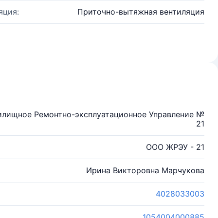
яция:
Приточно-вытяжная вентиляция
илищное Ремонтно-эксплуатационное Управление №
21
ООО ЖРЭУ - 21
Ирина Викторовна Марчукова
4028033003
1054004000885