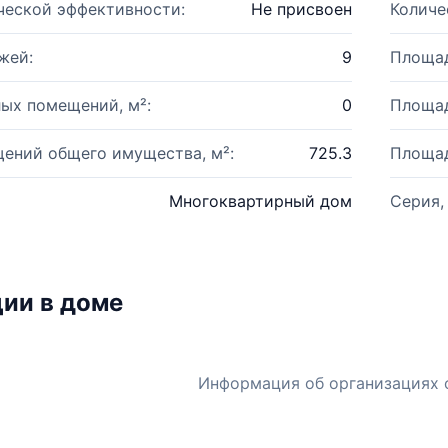
ческой эффективности:
Не присвоен
Количе
жей:
9
Площад
ых помещений, м²:
0
Площад
ений общего имущества, м²:
725.3
Площад
Многоквартирный дом
Серия,
ии в доме
Информация об организациях 