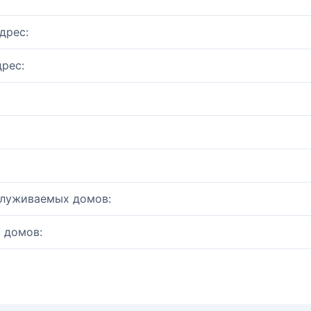
дрес:
рес:
служиваемых домов:
 домов: