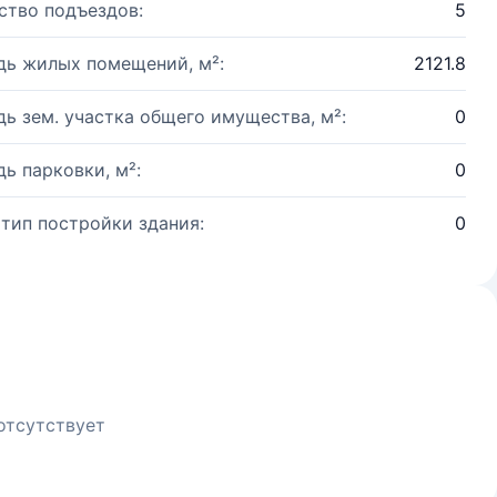
ство подъездов:
5
ь жилых помещений, м²:
2121.8
ь зем. участка общего имущества, м²:
0
ь парковки, м²:
0
 тип постройки здания:
0
отсутствует