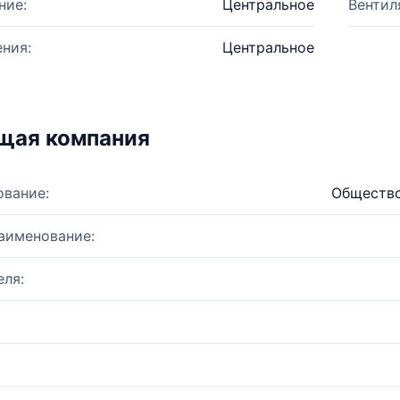
ние:
Центральное
Вентил
ния:
Центральное
щая компания
ование:
Общество
аименование:
ля: