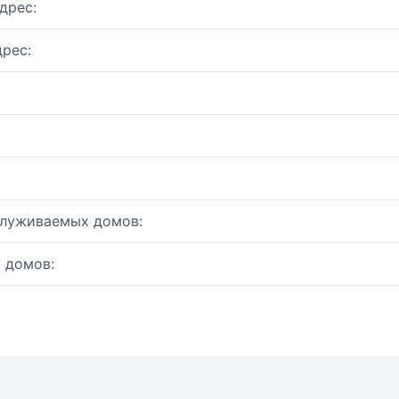
дрес:
рес:
служиваемых домов:
 домов: