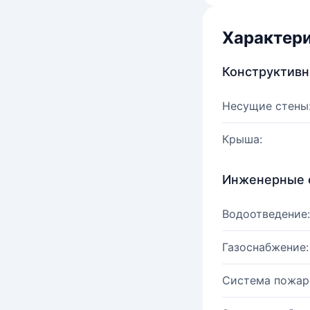
Характер
Конструктив
Несущие стены
Крыша:
Инженерные 
Водоотведение:
Газоснабжение:
Система пожар