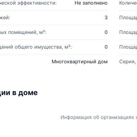
ческой эффективности:
Не заполнено
Количе
жей:
3
Площад
ых помещений, м²:
0
Площад
ений общего имущества, м²:
0
Площад
Многоквартирный дом
Серия,
ии в доме
Информация об организациях 