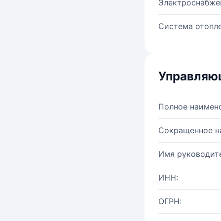
Электроснабже
Система отопле
Управляю
Полное наимен
Сокращенное н
Имя руководите
ИНН:
ОГРН: