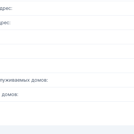
дрес:
рес:
служиваемых домов:
 домов: