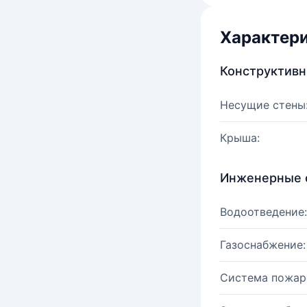
Характер
Конструктив
Несущие стены
Крыша:
Инженерные 
Водоотведение:
Газоснабжение:
Система пожар