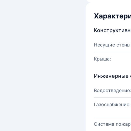
Характер
Конструктив
Несущие стены
Крыша:
Инженерные 
Водоотведение:
Газоснабжение:
Система пожар