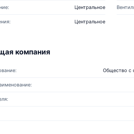
ние:
Центральное
Вентил
ния:
Центральное
щая компания
ование:
Общество с 
аименование:
ля: