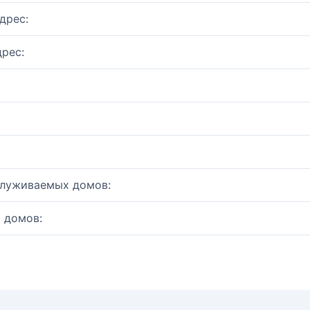
дрес:
рес:
служиваемых домов:
 домов: