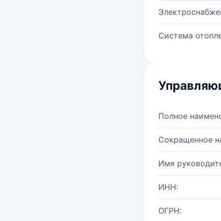
Электроснабже
Система отопле
Управляю
Полное наимен
Сокращенное н
Имя руководите
ИНН:
ОГРН: