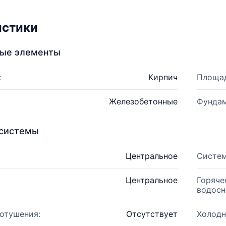
истики
ные элементы
:
Кирпич
Площад
Железобетонные
Фундам
системы
Центральное
Систем
Центральное
Горяче
водосн
отушения:
Отсутствует
Холодн