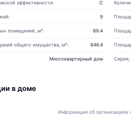
ческой эффективности:
C
Количе
жей:
9
Площад
ых помещений, м²:
89.4
Площад
ений общего имущества, м²:
846.4
Площад
Многоквартирный дом
Серия,
ии в доме
Информация об организациях 