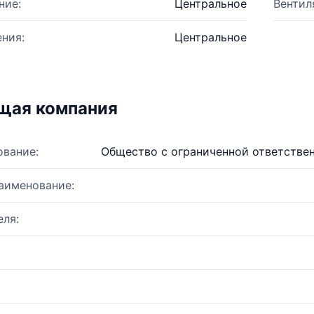
ние:
Центральное
Вентил
ния:
Центральное
щая компания
ование:
Общество с ограниченной ответств
аименование:
ля: