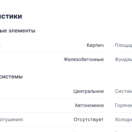
истики
ные элементы
:
Кирпич
Площад
Железобетонные
Фундам
системы
Центральное
Систем
Автономное
Горяче
отушения:
Отсутствует
Холодн