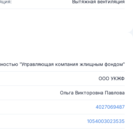
яция:
Вытяжная вентиляция
енностью "Управляющая компания жлищным фондом"
ООО УКЖФ
Ольга Викторовна Павлова
4027069487
1054003023535