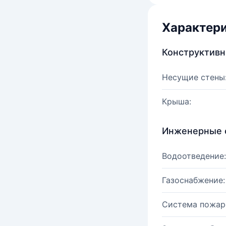
Характер
Конструктив
Несущие стены
Крыша:
Инженерные 
Водоотведение:
Газоснабжение:
Система пожар