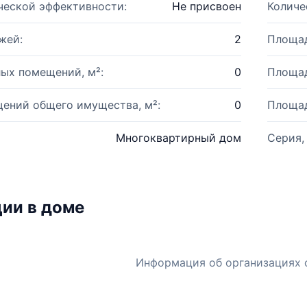
ческой эффективности:
Не присвоен
Количе
жей:
2
Площад
ых помещений, м²:
0
Площад
ений общего имущества, м²:
0
Площад
Многоквартирный дом
Серия,
ии в доме
Информация об организациях 