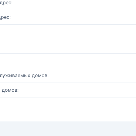
дрес:
рес:
служиваемых домов:
 домов: