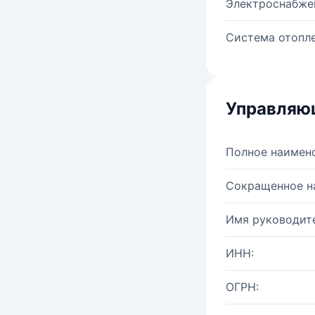
Электроснабже
Система отопле
Управляю
Полное наимен
Сокращенное н
Имя руководите
ИНН:
ОГРН: