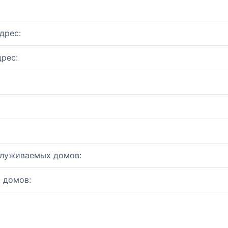
дрес:
рес:
служиваемых домов:
 домов: