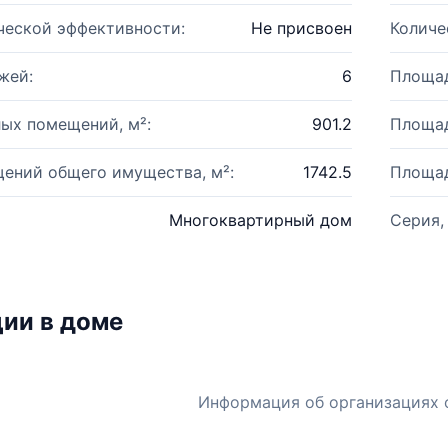
ческой эффективности:
Не присвоен
Количе
жей:
6
Площад
ых помещений, м²:
901.2
Площад
ений общего имущества, м²:
1742.5
Площад
Многоквартирный дом
Серия,
ии в доме
Информация об организациях 