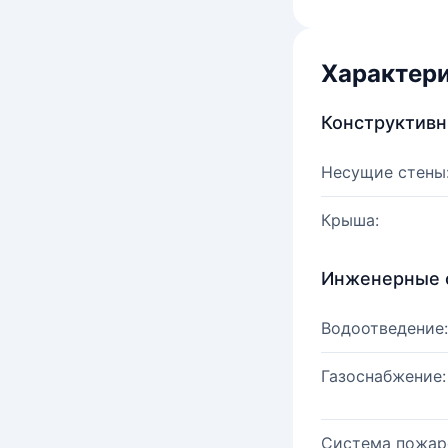
Характер
Конструктив
Несущие стены
Крыша:
Инженерные 
Водоотведение:
Газоснабжение:
Система пожар