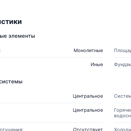
истики
ные элементы
:
Монолитные
Площад
Иные
Фундам
системы
Центральное
Систем
Центральное
Горяче
водосн
отушения:
Отсутствует
Холодн