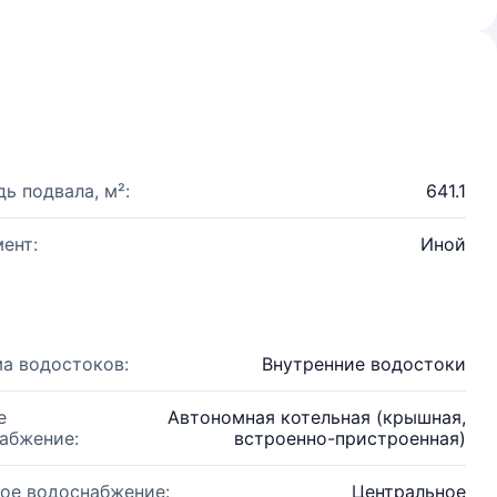
ь подвала, м²:
641.1
ент:
Иной
а водостоков:
Внутренние водостоки
е
Автономная котельная (крышная,
абжение:
встроенно-пристроенная)
ое водоснабжение:
Центральное