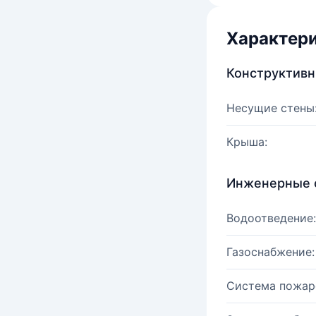
Характер
Конструктив
Несущие стены
Крыша:
Инженерные 
Водоотведение:
Газоснабжение:
Система пожар