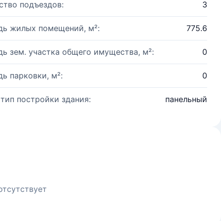
ство подъездов:
3
ь жилых помещений, м²:
775.6
ь зем. участка общего имущества, м²:
0
ь парковки, м²:
0
 тип постройки здания:
панельный
отсутствует