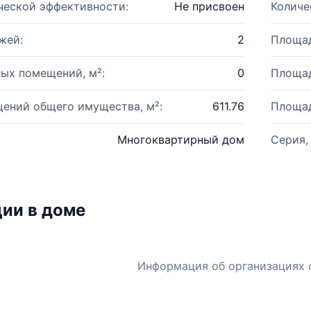
ческой эффективности:
Не присвоен
Количе
жей:
2
Площад
ых помещений, м²:
0
Площад
ений общего имущества, м²:
611.76
Площад
Многоквартирный дом
Серия,
ии в доме
Информация об организациях 