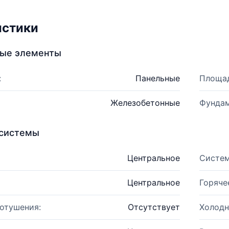
истики
ные элементы
:
Панельные
Площад
Железобетонные
Фундам
системы
Центральное
Систем
Центральное
Горяче
отушения:
Отсутствует
Холодн