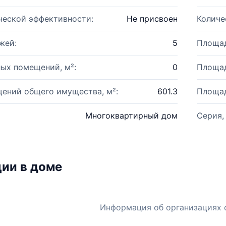
ческой эффективности:
Не присвоен
Количе
жей:
5
Площад
ых помещений, м²:
0
Площад
ений общего имущества, м²:
601.3
Площад
Многоквартирный дом
Серия,
ии в доме
Информация об организациях 