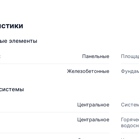
истики
ные элементы
:
Панельные
Площад
Железобетонные
Фундам
системы
Центральное
Систем
Центральное
Горяче
водосн