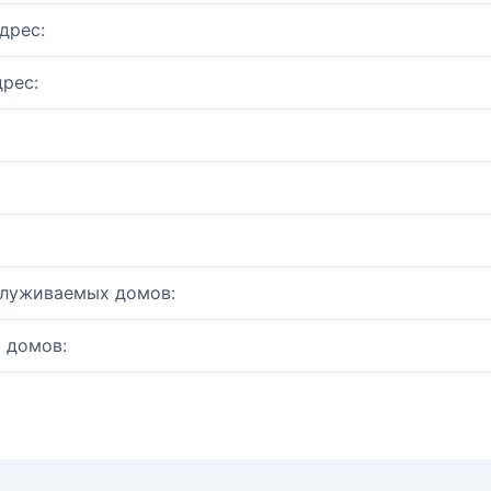
дрес:
рес:
служиваемых домов:
 домов: