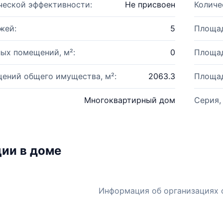
ческой эффективности:
Не присвоен
Количе
жей:
5
Площад
ых помещений, м²:
0
Площад
ений общего имущества, м²:
2063.3
Площад
Многоквартирный дом
Серия,
ии в доме
Информация об организациях 