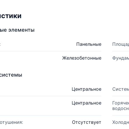
истики
ные элементы
:
Панельные
Площад
Железобетонные
Фундам
системы
Центральное
Систем
Центральное
Горяче
водосн
отушения:
Отсутствует
Холодн