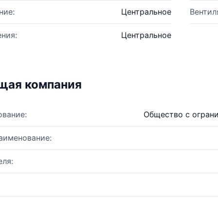
ние:
Центральное
Вентил
ния:
Центральное
щая компания
ование:
Общество с огран
аименование:
ля: