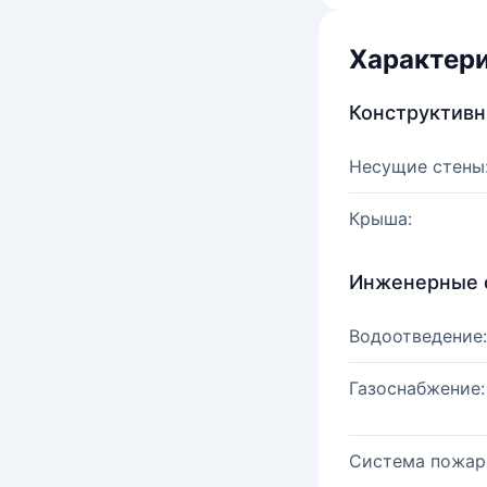
Характер
Конструктив
Несущие стены
Крыша:
Инженерные 
Водоотведение:
Газоснабжение:
Система пожар