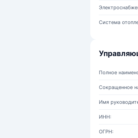
Электроснабже
Система отопле
Управляю
Полное наимен
Сокращенное н
Имя руководите
ИНН:
ОГРН: