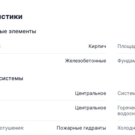
истики
ные элементы
:
Кирпич
Площад
Железобетонные
Фундам
системы
Центральное
Систем
Центральное
Горяче
водосн
отушения:
Пожарные гидранты
Холодн