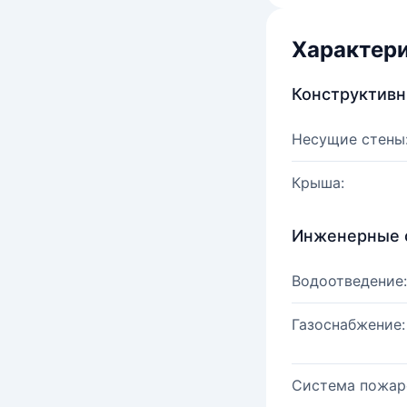
Характер
Конструктив
Несущие стены
Крыша:
Инженерные 
Водоотведение:
Газоснабжение:
Система пожар