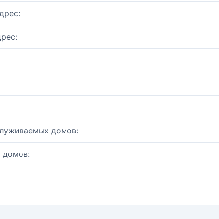
дрес:
рес:
служиваемых домов:
 домов: