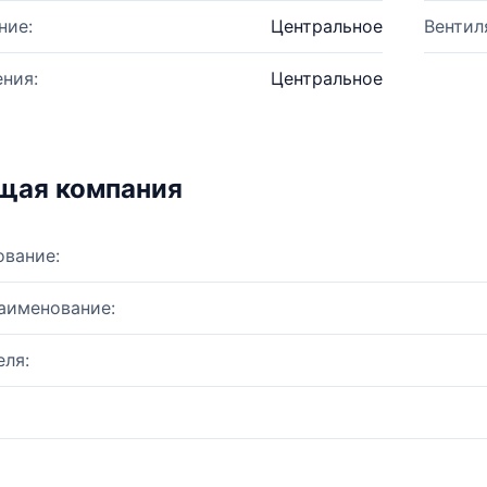
ние:
Центральное
Вентил
ния:
Центральное
щая компания
ование:
аименование:
ля: