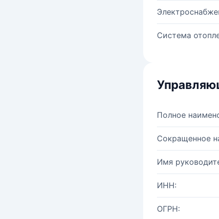
Электроснабже
Система отопле
Управляю
Полное наимен
Сокращенное н
Имя руководите
ИНН:
ОГРН: