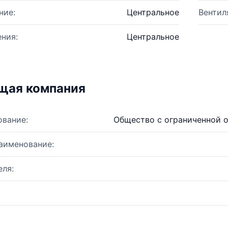
ние:
Центральное
Вентил
ния:
Центральное
щая компания
ование:
Общество с ограниченной 
аименование:
ля: