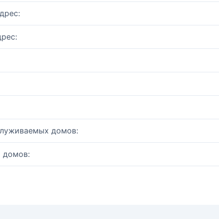
дрес:
рес:
служиваемых домов:
 домов: