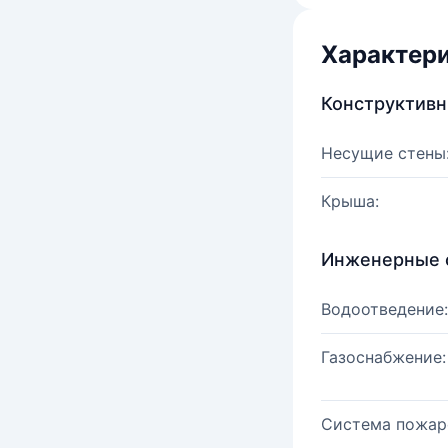
Характер
Конструктив
Несущие стены
Крыша:
Инженерные 
Водоотведение:
Газоснабжение:
Система пожар