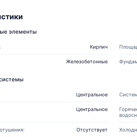
истики
ные элементы
:
Кирпич
Площад
Железобетонные
Фундам
системы
Центральное
Систем
Центральное
Горяче
водосн
отушения:
Отсутствует
Холодн