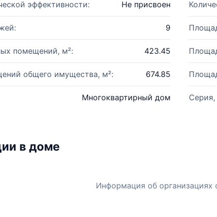
ческой эффективности:
Не присвоен
Количе
жей:
9
Площад
ых помещений, м²:
423.45
Площад
ений общего имущества, м²:
674.85
Площад
Многоквартирный дом
Серия,
ии в доме
Информация об организациях 