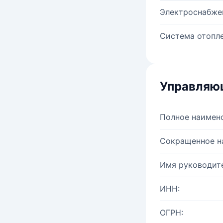
Электроснабже
Система отопле
Управляю
Полное наимен
Сокращенное н
Имя руководите
ИНН:
ОГРН: