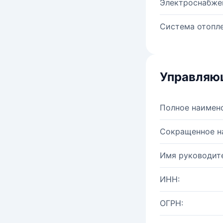
Электроснабже
Система отопле
Управляю
Полное наимен
Сокращенное н
Имя руководите
ИНН:
ОГРН: