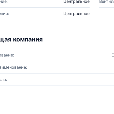
ние:
Центральное
Вентил
ния:
Центральное
щая компания
ование:
О
аименование:
ля: