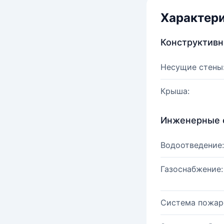
Характер
Конструктив
Несущие стены
Крыша:
Инженерные 
Водоотведение:
Газоснабжение:
Система пожар