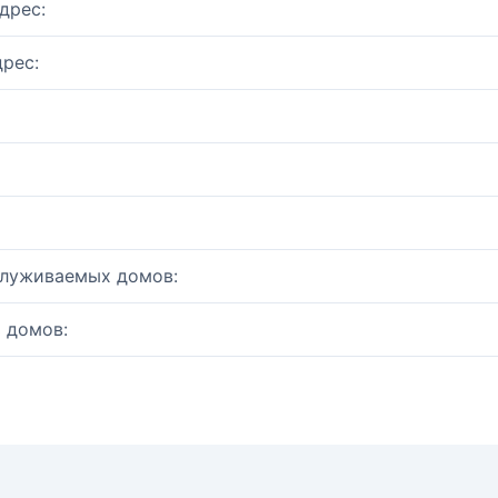
дрес:
рес:
служиваемых домов:
 домов: