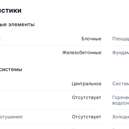
истики
ные элементы
:
Блочные
Площад
Железобетонные
Фундам
системы
Центральное
Систем
Отсутствует
Горяче
водосн
отушения:
Отсутствует
Холодн