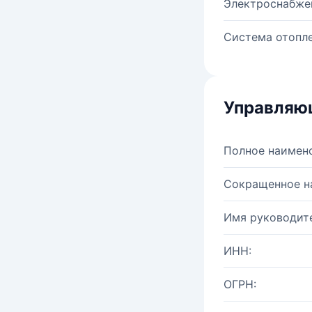
Электроснабже
Система отопле
Управляю
Полное наимен
Сокращенное н
Имя руководите
ИНН:
ОГРН: