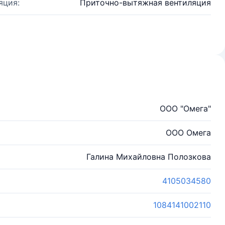
яция:
Приточно-вытяжная вентиляция
ООО "Омега"
ООО Омега
Галина Михайловна Полозкова
4105034580
1084141002110