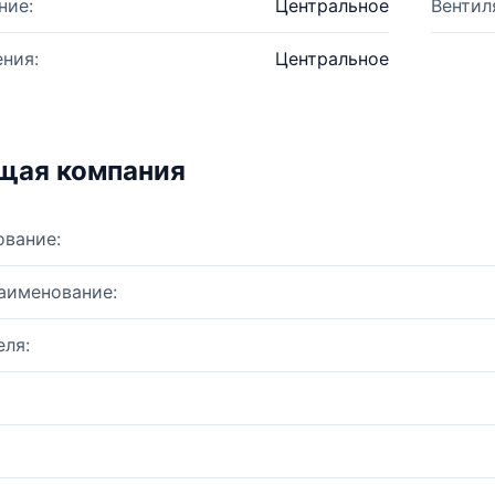
ние:
Центральное
Вентил
ния:
Центральное
щая компания
ование:
аименование:
ля: