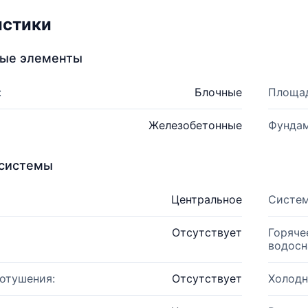
истики
ные элементы
:
Блочные
Площад
Железобетонные
Фундам
системы
Центральное
Систем
Отсутствует
Горяче
водосн
отушения:
Отсутствует
Холодн