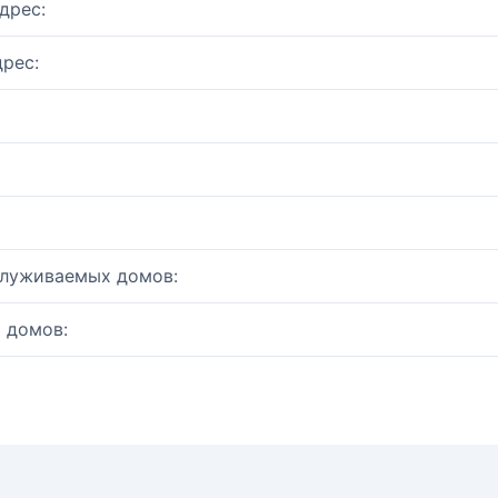
дрес:
рес:
служиваемых домов:
 домов: