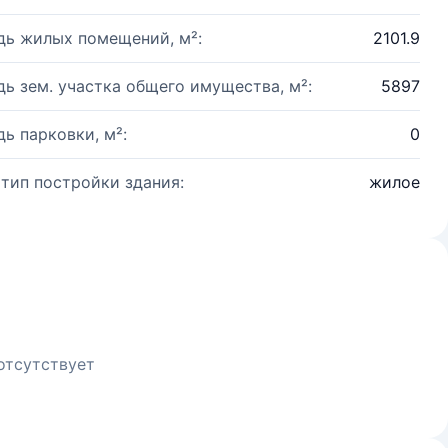
ь жилых помещений, м²:
2101.9
ь зем. участка общего имущества, м²:
5897
ь парковки, м²:
0
 тип постройки здания:
жилое
отсутствует