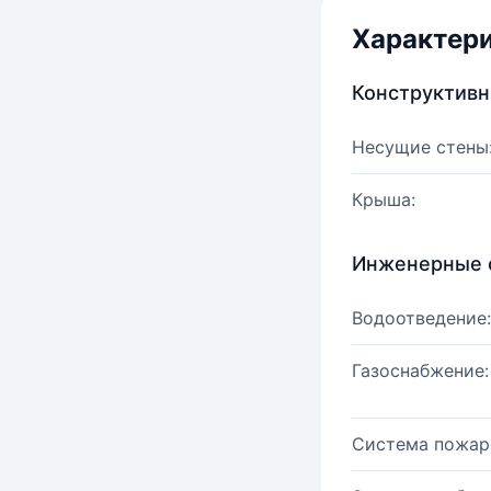
Характер
Конструктив
Несущие стены
Крыша:
Инженерные 
Водоотведение:
Газоснабжение:
Система пожар