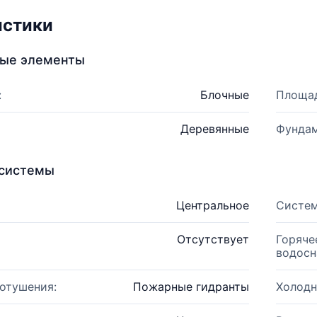
истики
ные элементы
:
Блочные
Площад
Деревянные
Фундам
системы
Центральное
Систем
Отсутствует
Горяче
водосн
отушения:
Пожарные гидранты
Холодн