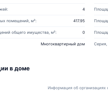
жей:
4
Площад
ых помещений, м²:
417.95
Площад
ений общего имущества, м²:
0
Площад
Многоквартирный дом
Серия,
ии в доме
Информация об организациях 