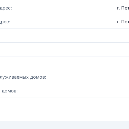
дрес:
г. Пе
рес:
г. Пе
служиваемых домов:
 домов: