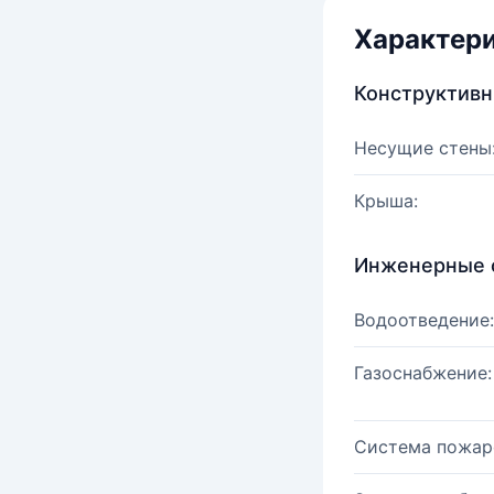
Характер
Конструктив
Несущие стены
Крыша:
Инженерные 
Водоотведение:
Газоснабжение:
Система пожар