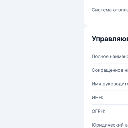
Система отопле
Управляю
Полное наимен
Сокращенное н
Имя руководите
ИНН:
ОГРН:
Юридический а