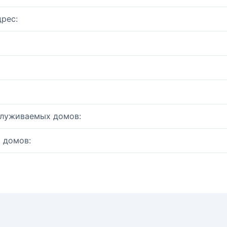
рес:
служиваемых домов:
 домов: