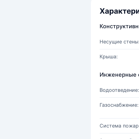
Характер
Конструктив
Несущие стены
Крыша:
Инженерные 
Водоотведение:
Газоснабжение:
Система пожар