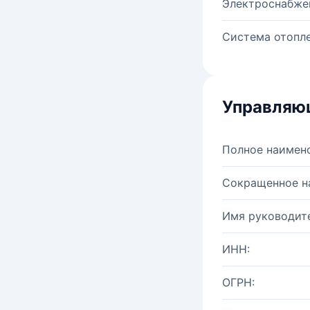
Электроснабже
Система отопле
Управляю
Полное наимен
Сокращенное н
Имя руководите
ИНН:
ОГРН: