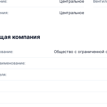
ние:
Центральное
Вентил
ния:
Центральное
щая компания
ование:
Общество с ограниченной 
аименование:
ля: