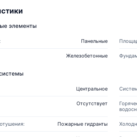
истики
ные элементы
:
Панельные
Площад
Железобетонные
Фундам
системы
Центральное
Систем
Отсутствует
Горяче
водосн
отушения:
Пожарные гидранты
Холодн