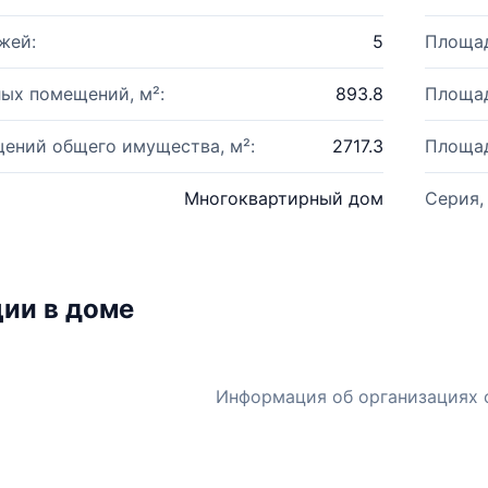
жей:
5
Площад
ых помещений, м²:
893.8
Площад
ений общего имущества, м²:
2717.3
Площад
Многоквартирный дом
Серия,
ии в доме
Информация об организациях 