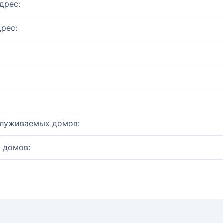
дрес:
рес:
служиваемых домов:
 домов: