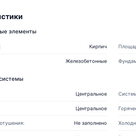
истики
ные элементы
:
Кирпич
Площад
Железобетонные
Фундам
системы
Центральное
Систем
Центральное
Горяче
отушения:
Не заполнено
Холодн