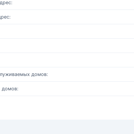
дрес:
рес:
служиваемых домов:
 домов: