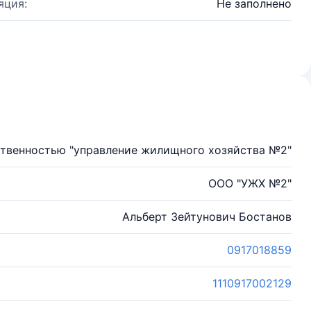
яция:
Не заполнено
ственностью "управление жилищного хозяйства №2"
ООО "УЖХ №2"
Альберт Зейтунович Бостанов
0917018859
1110917002129