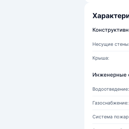
Характер
Конструктив
Несущие стены
Крыша:
Инженерные 
Водоотведение:
Газоснабжение:
Система пожар