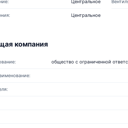
ние:
Центральное
Вентил
ния:
Центральное
щая компания
ование:
общество с ограниченной ответ
аименование:
ля: