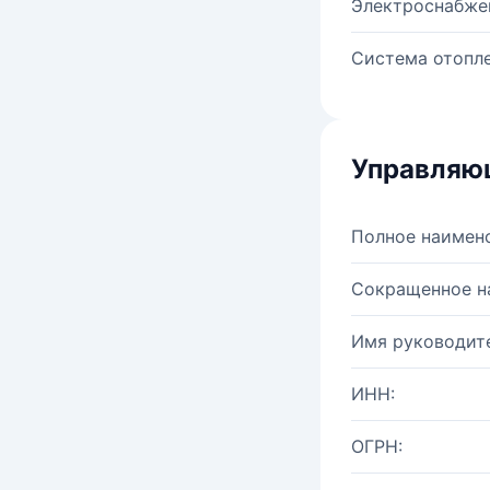
Электроснабже
Система отопле
Управляю
Полное наимен
Сокращенное н
Имя руководите
ИНН:
ОГРН: