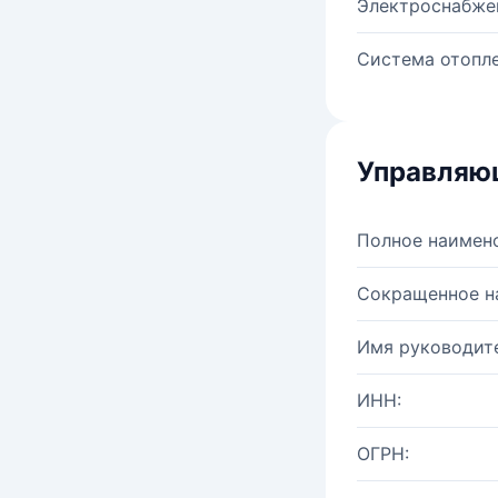
Электроснабже
Система отопле
Управляю
Полное наимен
Сокращенное н
Имя руководите
ИНН:
ОГРН: