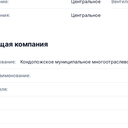
ние:
Центральное
Вентил
ния:
Центральное
щая компания
ование:
Кондопожское муниципальное многоотраслев
аименование:
ля: