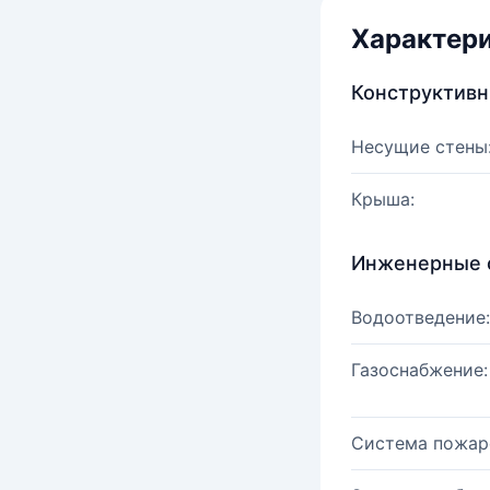
Характер
Конструктив
Несущие стены
Крыша:
Инженерные 
Водоотведение:
Газоснабжение:
Система пожар