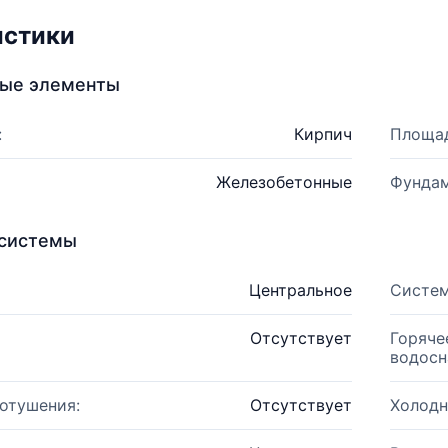
истики
ные элементы
:
Кирпич
Площад
Железобетонные
Фундам
системы
Центральное
Систем
Отсутствует
Горяче
водосн
отушения:
Отсутствует
Холодн