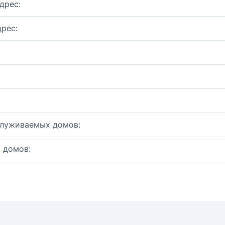
дрес:
рес:
служиваемых домов:
 домов: