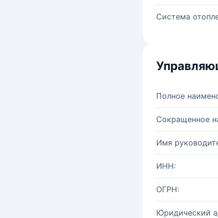
Система отопле
Управляю
Полное наимен
Сокращенное н
Имя руководите
ИНН:
ОГРН:
Юридический а