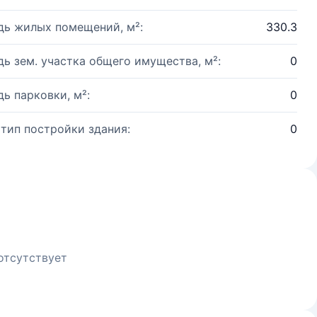
ь жилых помещений, м²:
330.3
ь зем. участка общего имущества, м²:
0
ь парковки, м²:
0
 тип постройки здания:
0
отсутствует