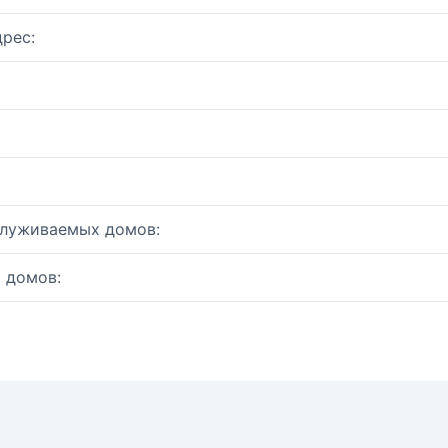
рес:
служиваемых домов:
 домов: