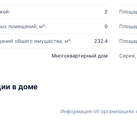
жей:
2
Площад
ых помещений, м²:
0
Площад
ений общего имущества, м²:
232.4
Площад
Многоквартирный дом
Серия,
ии в доме
Информация об организациях 