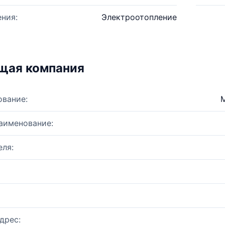
ния:
Электроотопление
щая компания
ование:
аименование:
ля:
дрес: