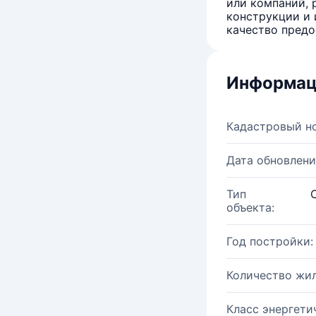
или компаний, 
конструкции и 
качество предо
Информац
Кадастровый н
Дата обновлени
Тип
объекта:
Год постройки:
Количество жи
Класс энергети