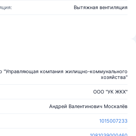
яция:
Вытяжная вентиляция
ью "Управляющая компания жилищно-коммунального
хозяйства"
ООО "УК ЖКХ"
Андрей Валентинович Москалёв
1015007233
1081039000460