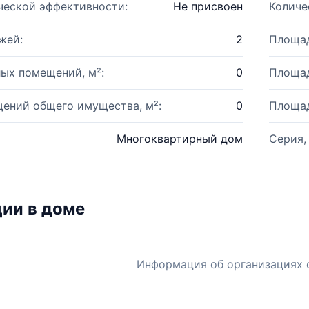
ческой эффективности:
Не присвоен
Количе
жей:
2
Площад
ых помещений, м²:
0
Площад
ений общего имущества, м²:
0
Площад
Многоквартирный дом
Серия,
ии в доме
Информация об организациях 