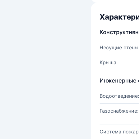
Характер
Конструктив
Несущие стены
Крыша:
Инженерные 
Водоотведение:
Газоснабжение:
Система пожар