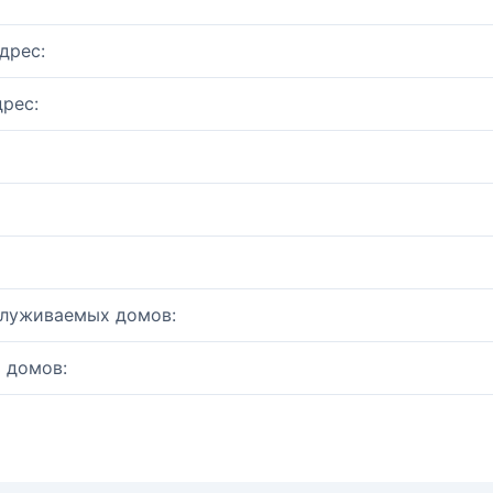
дрес:
рес:
служиваемых домов:
 домов: