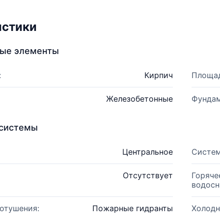
истики
ные элементы
:
Кирпич
Площад
Железобетонные
Фундам
системы
Центральное
Систем
Отсутствует
Горяче
водосн
отушения:
Пожарные гидранты
Холодн