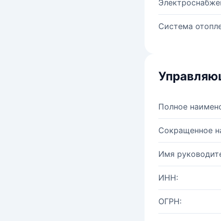
Электроснабже
Система отопле
Управляю
Полное наимен
Сокращенное н
Имя руководите
ИНН:
ОГРН: