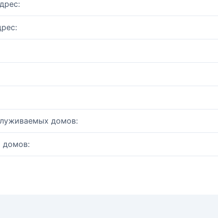
дрес:
рес:
служиваемых домов:
 домов: