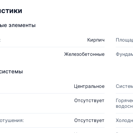
истики
ные элементы
:
Кирпич
Площад
Железобетонные
Фундам
системы
Центральное
Систем
Отсутствует
Горяче
водосн
отушения:
Отсутствует
Холодн