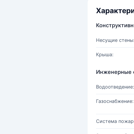
Характер
Конструктив
Несущие стены
Крыша:
Инженерные 
Водоотведение:
Газоснабжение:
Система пожар