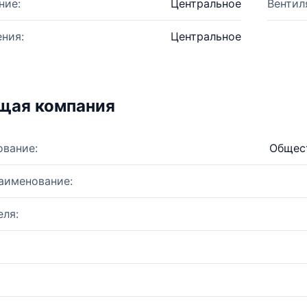
ние:
Центральное
Вентил
ния:
Центральное
щая компания
ование:
Общест
аименование:
ля: