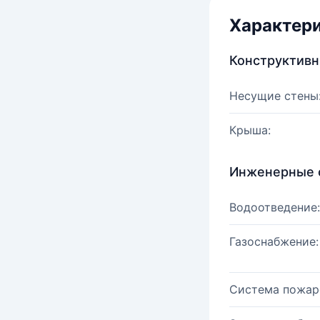
Характер
Конструктив
Несущие стены
Крыша:
Инженерные 
Водоотведение:
Газоснабжение:
Система пожар