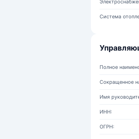
Электроснабже
Система отопле
Управляю
Полное наимен
Сокращенное н
Имя руководите
ИНН:
ОГРН: