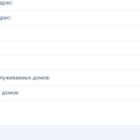
дрес:
рес:
служиваемых домов:
 домов: