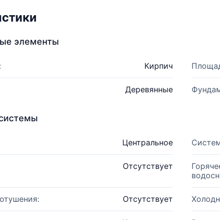
истики
ные элементы
:
Кирпич
Площад
Деревянные
Фундам
системы
Центральное
Систем
Отсутствует
Горяче
водосн
отушения:
Отсутствует
Холодн