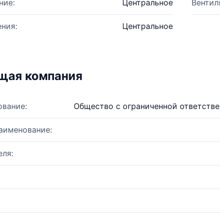
ние:
Центральное
Вентил
ния:
Центральное
щая компания
ование:
Общество с ограниченной ответств
аименование:
ля: